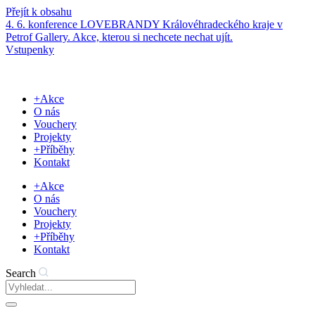
Přejít k obsahu
4. 6. konference LOVEBRANDY Královéhradeckého kraje v
Petrof Gallery. Akce, kterou si nechcete nechat ujít.
Vstupenky
+Akce
O nás
Vouchery
Projekty
+Příběhy
Kontakt
+Akce
O nás
Vouchery
Projekty
+Příběhy
Kontakt
Search