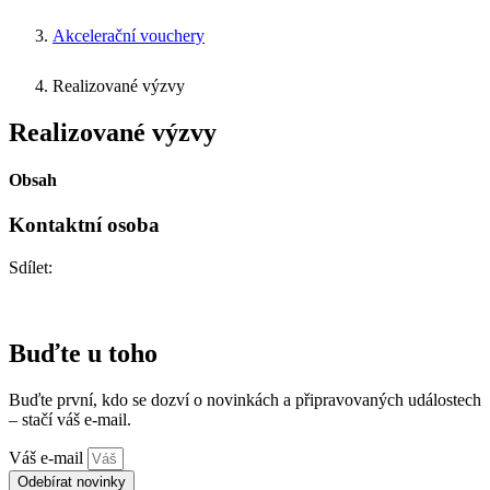
Akcelerační vouchery
Realizované výzvy
Realizované výzvy
Obsah
Kontaktní osoba
Sdílet:
Buďte u toho
Buďte první, kdo se dozví o novinkách a připravovaných událostech
– stačí váš e-mail.
Váš e-mail
Odebírat novinky