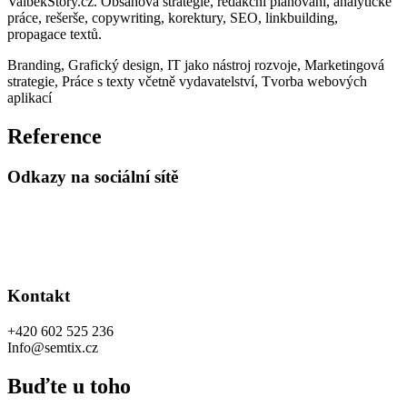
ValbekStory.cz. Obsahová strategie, redakční plánování, analytické
práce, rešerše, copywriting, korektury, SEO, linkbuilding,
propagace textů.
Branding
,
Grafický design
,
IT jako nástroj rozvoje
,
Marketingová
strategie
,
Práce s texty včetně vydavatelství
,
Tvorba webových
aplikací
Reference
Odkazy na sociální sítě
Kontakt
+420 602 525 236
Info@semtix.cz
Buďte u toho