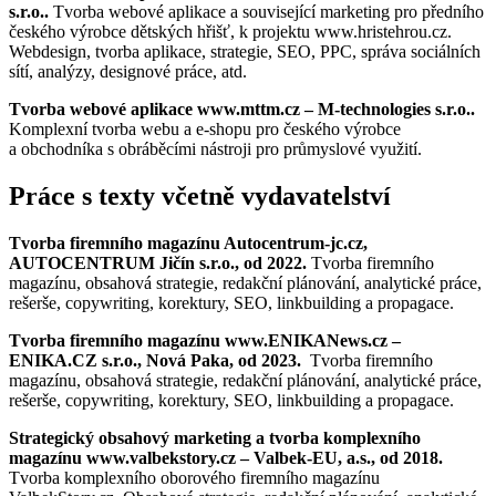
s.r.o..
Tvorba webové aplikace a související marketing pro předního
českého výrobce dětských hřišť, k projektu www.hristehrou.cz.
Webdesign, tvorba aplikace, strategie, SEO, PPC, správa sociálních
sítí, analýzy, designové práce, atd.
Tvorba webové aplikace www.mttm.cz – M-technologies s.r.o..
Komplexní tvorba webu a e-shopu pro českého výrobce
a obchodníka s obráběcími nástroji pro průmyslové využití.
Práce s texty včetně vydavatelství
Tvorba firemního magazínu Autocentrum-jc.cz,
AUTOCENTRUM Jičín s.r.o., od 2022.
Tvorba firemního
magazínu, obsahová strategie, redakční plánování, analytické práce,
rešerše, copywriting, korektury, SEO, linkbuilding a propagace.
Tvorba firemního magazínu www.ENIKANews.cz –
ENIKA.CZ s.r.o., Nová Paka, od 2023.
Tvorba firemního
magazínu, obsahová strategie, redakční plánování, analytické práce,
rešerše, copywriting, korektury, SEO, linkbuilding a propagace.
Strategický obsahový marketing a tvorba komplexního
magazínu www.valbekstory.cz – Valbek-EU, a.s., od 2018.
Tvorba komplexního oborového firemního magazínu