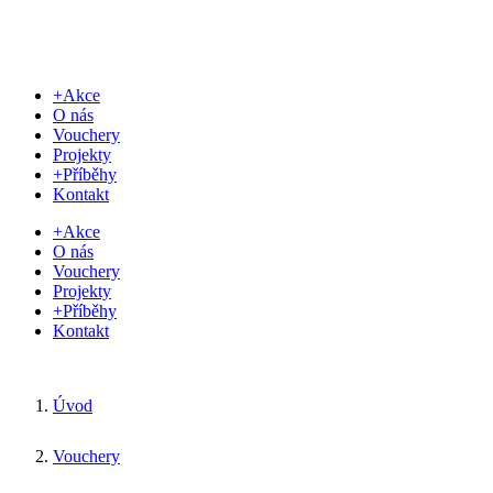
+Akce
O nás
Vouchery
Projekty
+Příběhy
Kontakt
+Akce
O nás
Vouchery
Projekty
+Příběhy
Kontakt
Úvod
Vouchery