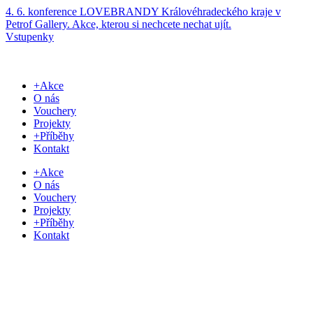
Přejít
4. 6. konference LOVEBRANDY Královéhradeckého kraje v
k
Petrof Gallery. Akce, kterou si nechcete nechat ujít.
obsahu
Vstupenky
+Akce
O nás
Vouchery
Projekty
+Příběhy
Kontakt
+Akce
O nás
Vouchery
Projekty
+Příběhy
Kontakt