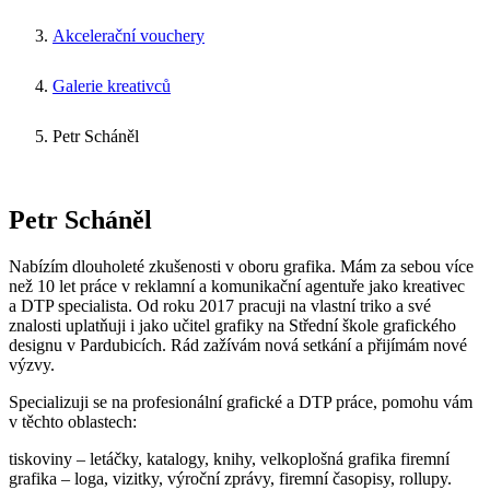
Akcelerační vouchery
Galerie kreativců
Petr Scháněl
Petr Scháněl
Nabízím dlouholeté zkušenosti v oboru grafika. Mám za sebou více
než 10 let práce v reklamní a komunikační agentuře jako kreativec
a DTP specialista. Od roku 2017 pracuji na vlastní triko a své
znalosti uplatňuji i jako učitel grafiky na Střední škole grafického
designu v Pardubicích. Rád zažívám nová setkání a přijímám nové
výzvy.
Specializuji se na profesionální grafické a DTP práce, pomohu vám
v těchto oblastech:
tiskoviny – letáčky, katalogy, knihy, velkoplošná grafika firemní
grafika – loga, vizitky, výroční zprávy, firemní časopisy, rollupy.