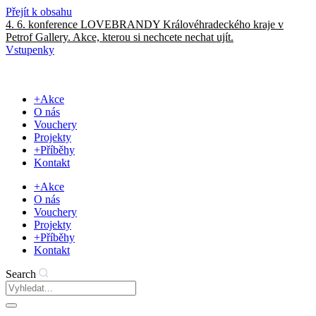
Přejít k obsahu
4. 6. konference LOVEBRANDY Královéhradeckého kraje v
Petrof Gallery. Akce, kterou si nechcete nechat ujít.
Vstupenky
+Akce
O nás
Vouchery
Projekty
+Příběhy
Kontakt
+Akce
O nás
Vouchery
Projekty
+Příběhy
Kontakt
Search