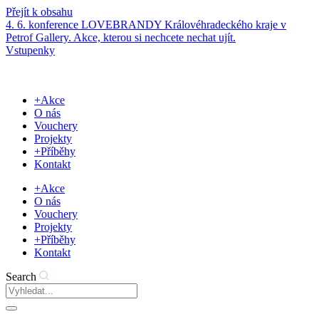
Přejít k obsahu
4. 6. konference LOVEBRANDY Královéhradeckého kraje v
Petrof Gallery. Akce, kterou si nechcete nechat ujít.
Vstupenky
+Akce
O nás
Vouchery
Projekty
+Příběhy
Kontakt
+Akce
O nás
Vouchery
Projekty
+Příběhy
Kontakt
Search