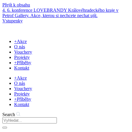
Přejít k obsahu
4. 6. konference LOVEBRANDY Královéhradeckého kraje v
Petrof Gallery. Akce, kterou si nechcete nechat ujít.
Vstupenky
+Akce
O nás
Vouchery
Projekty
+Příběhy
Kontakt
+Akce
O nás
Vouchery
Projekty
+Příběhy
Kontakt
Search