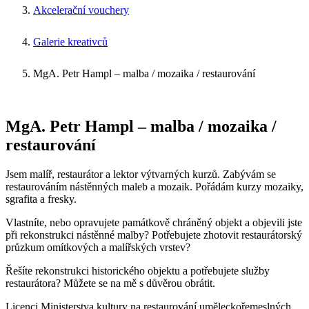
Akcelerační vouchery
Galerie kreativců
MgA. Petr Hampl – malba / mozaika / restaurování
MgA. Petr Hampl – malba / mozaika /
restaurování
Jsem malíř, restaurátor a lektor výtvarných kurzů. Zabývám se
restaurováním nástěnných maleb a mozaik. Pořádám kurzy mozaiky,
sgrafita a fresky.
Vlastníte, nebo opravujete památkově chráněný objekt a objevili jste
při rekonstrukci nástěnné malby? Potřebujete zhotovit restaurátorský
průzkum omítkových a malířských vrstev?
Řešíte rekonstrukci historického objektu a potřebujete služby
restaurátora? Můžete se na mě s důvěrou obrátit.
Licenci Ministerstva kultury na restaurování uměleckořemeslných