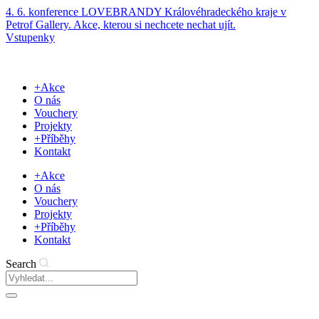
Přejít
4. 6. konference LOVEBRANDY Královéhradeckého kraje v
k
Petrof Gallery. Akce, kterou si nechcete nechat ujít.
obsahu
Vstupenky
+Akce
O nás
Vouchery
Projekty
+Příběhy
Kontakt
+Akce
O nás
Vouchery
Projekty
+Příběhy
Kontakt
Search