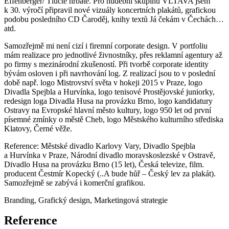
Effenberger/ Tlučte hrbaté. Pro hudební skupinu VLTAVA jsem
k 30. výročí připravil nové vizuály koncertních plakátů, grafickou
podobu posledního CD Čaroděj, knihy textů Já čekám v Čechách…
atd.
Samozřejmě mi není cizí i firemní corporate design. V portfoliu
mám realizace pro jednotlivé živnostníky, přes reklamní agentury až
po firmy s mezinárodní zkušeností. Při tvorbě corporate identity
bývám osloven i při navrhování log. Z realizací jsou to v poslední
době např. logo Mistrovství světa v hokeji 2015 v Praze, logo
Divadla Spejbla a Hurvínka, logo tenisové Prostějovské juniorky,
redesign loga Divadla Husa na provázku Brno, logo kandidatury
Ostravy na Evropské hlavní město kultury, logo 950 let od první
písemné zmínky o městě Cheb, logo Městského kulturního střediska
Klatovy, Černé věže.
Reference: Městské divadlo Karlovy Vary, Divadlo Spejbla
a Hurvínka v Praze, Národní divadlo moravskoslezské v Ostravě,
Divadlo Husa na provázku Brno (15 let), Česká televize, film.
producent Čestmír Kopecký (..A bude hůř – Český lev za plakát).
Samozřejmě se zabývá i komerční grafikou.
Branding
,
Grafický design
,
Marketingová strategie
Reference