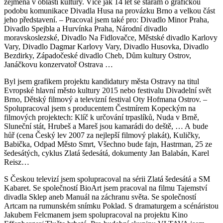
zejména v oblasti kultury. Více jak 14 let se starám o grafickou
podobu komunikace Divadla Husa na provázku Brno a velkou část
jeho představení. – Pracoval jsem také pro: Divadlo Minor Praha,
Divadlo Spejbla a Hurvínka Praha, Národní divadlo
moravskoslezské, Divadlo Na Fidlovačce, Městské divadlo Karlovy
Vary, Divadlo Dagmar Karlovy Vary, Divadlo Husovka, Divadlo
Bezdirky, Západočeské divadlo Cheb, Dům kultury Ostrov,
Janáčkovu konzervatoř Ostrava …
Byl jsem grafikem projektu kandidatury města Ostravy na titul
Evropské hlavní město kultury 2015 nebo festivalu Divadelní svět
Brno, Dětský filmový a televizní festival Oty Hofmana Ostrov. –
Spolupracoval jsem s producentem Čestmírem Kopeckým na
filmových projektech: Klíč k určování trpaslíků, Nuda v Brně,
Sluneční stát, Hrubeš a Mareš jsou kamarádi do deště, … A bude
hůř (cena Český lev 2007 za nejlepší filmový plakát), Kuličky,
Babička, Odpad Město Smrt, Všechno bude fajn, Hastrman, 25 ze
šedesátých, cyklus Zlatá šedesátá, dokumenty Jan Balabán, Karel
Reisz…
S Českou televizí jsem spolupracoval na sérii Zlatá šedesátá a SM
Kabaret. Se společností BioArt jsem pracoval na filmu Tajemství
divadla Sklep aneb Manuál na záchranu světa. Se společností
Artcam na rumunském snímku Poklad. S dramaturgem a scénáristou
Jakubem Felcmanem jsem spolupracoval na projektu Kino