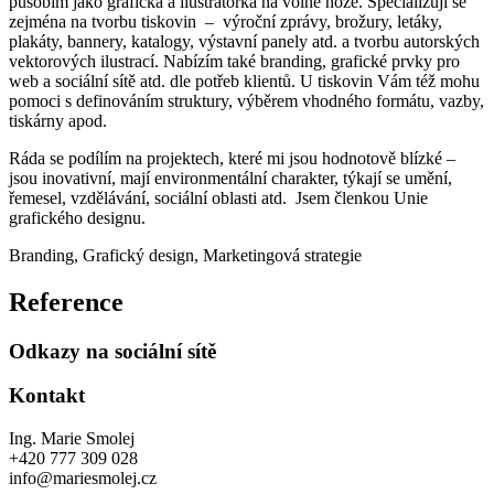
působím jako grafička a ilustrátorka na volné noze. Specializuji se
zejména na tvorbu tiskovin – výroční zprávy, brožury, letáky,
plakáty, bannery, katalogy, výstavní panely atd. a tvorbu autorských
vektorových ilustrací. Nabízím také branding, grafické prvky pro
web a sociální sítě atd. dle potřeb klientů. U tiskovin Vám též mohu
pomoci s definováním struktury, výběrem vhodného formátu, vazby,
tiskárny apod.
Ráda se podílím na projektech, které mi jsou hodnotově blízké –
jsou inovativní, mají environmentální charakter, týkají se umění,
řemesel, vzdělávání, sociální oblasti atd. Jsem členkou Unie
grafického designu.
Branding
,
Grafický design
,
Marketingová strategie
Reference
Odkazy na sociální sítě
Kontakt
Ing. Marie Smolej
+420 777 309 028
info@mariesmolej.cz