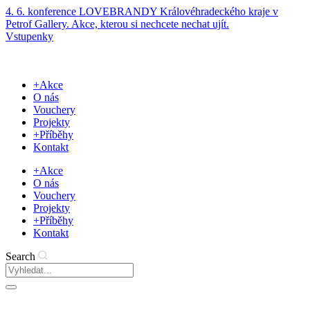
Přejít
4. 6. konference LOVEBRANDY Královéhradeckého kraje v
k
Petrof Gallery. Akce, kterou si nechcete nechat ujít.
obsahu
Vstupenky
+Akce
O nás
Vouchery
Projekty
+Příběhy
Kontakt
+Akce
O nás
Vouchery
Projekty
+Příběhy
Kontakt
Search