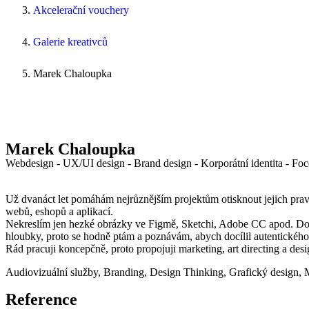
Akcelerační vouchery
Galerie kreativců
Marek Chaloupka
Marek Chaloupka
Webdesign - UX/UI design - Brand design - Korporátní identita - Foce
Už dvanáct let pomáhám nejrůznějším projektům otisknout jejich pravou
webů, eshopů a aplikací.
Nekreslím jen hezké obrázky ve Figmě, Sketchi, Adobe CC apod. Do mé
hloubky, proto se hodně ptám a poznávám, abych docílil autentického 
Rád pracuji koncepčně, proto propojuji marketing, art directing a des
Audiovizuální služby
,
Branding
,
Design Thinking
,
Grafický design
,
M
Reference