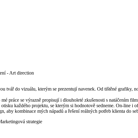
ní - Art direction
 tvář do vizuálu, kterým se prezentují navenek. Od tištěné grafiky, no
 práce se výrazně propisují i dlouholeté zkušenosti s natáčením filmů
otisku každého projektu, se kterým si hodnotově sedneme. On-line i off
ign, aby kombinace mých nápadů a řešení reálných potřeb klienta do seb
arketingová strategie