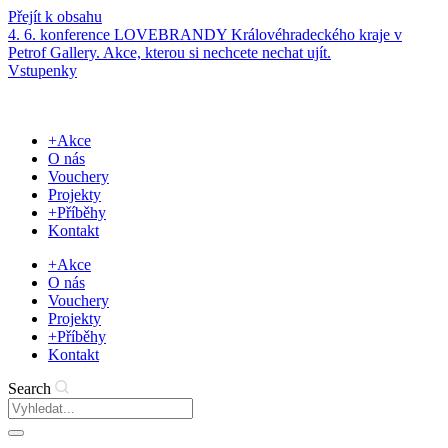
Přejít k obsahu
4. 6. konference LOVEBRANDY Královéhradeckého kraje v
Petrof Gallery. Akce, kterou si nechcete nechat ujít.
Vstupenky
+Akce
O nás
Vouchery
Projekty
+Příběhy
Kontakt
+Akce
O nás
Vouchery
Projekty
+Příběhy
Kontakt
Search