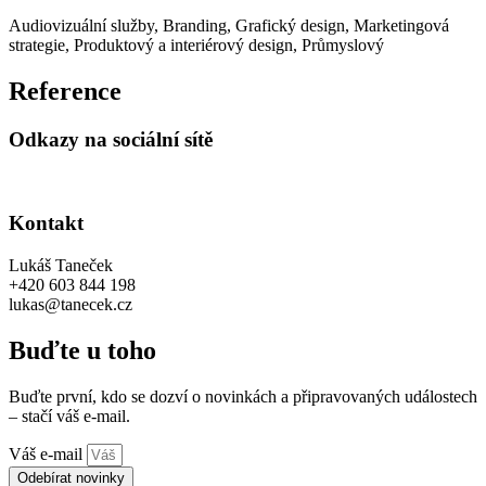
Audiovizuální služby
,
Branding
,
Grafický design
,
Marketingová
strategie
,
Produktový a interiérový design
,
Průmyslový
Reference
Odkazy na sociální sítě
Kontakt
Lukáš Taneček
+420 603 844 198
lukas@tanecek.cz
Buďte u toho
Buďte první, kdo se dozví o novinkách a připravovaných událostech
– stačí váš e-mail.
Váš e-mail
Odebírat novinky