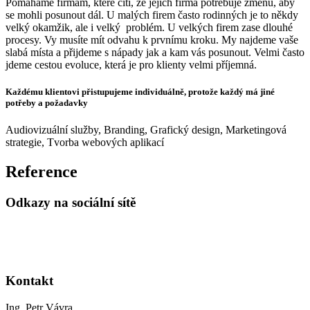
Pomáháme firmám, které cítí, že jejich firma potřebuje změnu, aby
se mohli posunout dál. U malých firem často rodinných je to někdy
velký okamžik, ale i velký problém. U velkých firem zase dlouhé
procesy. Vy musíte mít odvahu k prvnímu kroku. My najdeme vaše
slabá místa a přijdeme s nápady jak a kam vás posunout. Velmi často
jdeme cestou evoluce, která je pro klienty velmi příjemná.
Každému klientovi přistupujeme individuálně, protože každý má jiné
potřeby a požadavky
Audiovizuální služby
,
Branding
,
Grafický design
,
Marketingová
strategie
,
Tvorba webových aplikací
Reference
Odkazy na sociální sítě
Kontakt
Ing. Petr Vávra