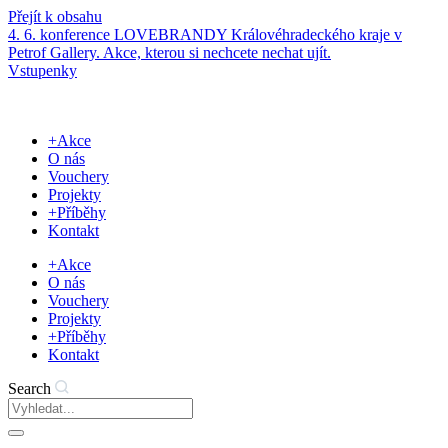
Přejít k obsahu
4. 6. konference LOVEBRANDY Královéhradeckého kraje v
Petrof Gallery. Akce, kterou si nechcete nechat ujít.
Vstupenky
+Akce
O nás
Vouchery
Projekty
+Příběhy
Kontakt
+Akce
O nás
Vouchery
Projekty
+Příběhy
Kontakt
Search