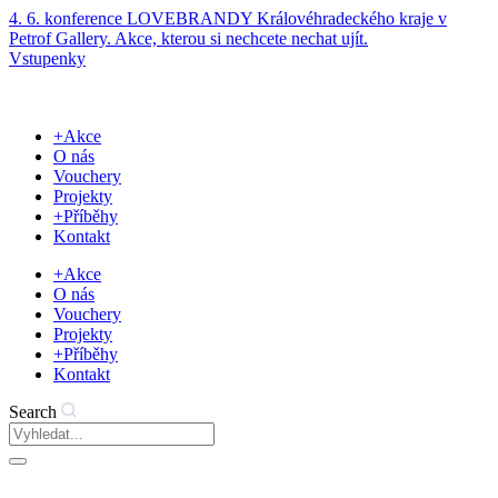
Přejít
4. 6. konference LOVEBRANDY Královéhradeckého kraje v
k
Petrof Gallery. Akce, kterou si nechcete nechat ujít.
obsahu
Vstupenky
+Akce
O nás
Vouchery
Projekty
+Příběhy
Kontakt
+Akce
O nás
Vouchery
Projekty
+Příběhy
Kontakt
Search