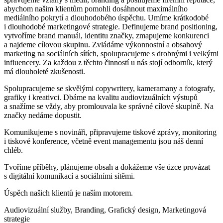
abychom našim klientům pomohli dosáhnout maximálního
mediálního pokrytí a dlouhodobého úspěchu. Umíme krátkodobé
i dlouhodobé marketingové strategie. Definujeme brand positioning,
vytvoříme brand manuál, identitu značky, zmapujeme konkurenci
a najdeme cílovou skupinu. Zvládáme výkonnostní a obsahový
marketing na sociálních sítích, spolupracujeme s drobnými i velkými
influencery. Za každou z těchto činností u nás stojí odborník, který
má dlouholeté zkušenosti.
Spolupracujeme se skvělými copywritery, kameramany a fotografy,
grafiky i kreativci. Dbáme na kvalitu audiovizuálních výstupů
a snažíme se vždy, aby promlouvala ke správné cílové skupině. Na
značky nedáme dopustit.
Komunikujeme s novináři, připravujeme tiskové zprávy, monitoring
i tiskové konference, včetně event managementu jsou náš denní
chléb.
Tvoříme příběhy, plánujeme obsah a dokážeme vše úzce provázat
s digitální komunikací a sociálními sítěmi.
Úspěch našich klientů je naším motorem.
Audiovizuální služby
,
Branding
,
Grafický design
,
Marketingová
strategie