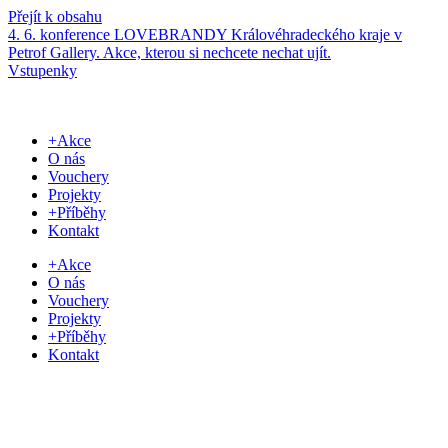
Přejít k obsahu
4. 6. konference LOVEBRANDY Královéhradeckého kraje v
Petrof Gallery. Akce, kterou si nechcete nechat ujít.
Vstupenky
+Akce
O nás
Vouchery
Projekty
+Příběhy
Kontakt
+Akce
O nás
Vouchery
Projekty
+Příběhy
Kontakt