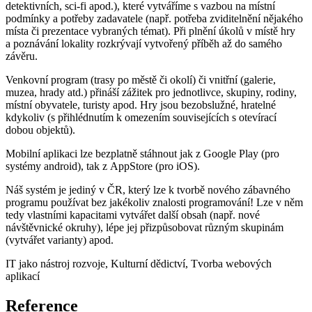
detektivních, sci-fi apod.), které vytváříme s vazbou na místní
podmínky a potřeby zadavatele (např. potřeba zviditelnění nějakého
místa či prezentace vybraných témat). Při plnění úkolů v místě hry
a poznávání lokality rozkrývají vytvořený příběh až do samého
závěru.
Venkovní program (trasy po městě či okolí) či vnitřní (galerie,
muzea, hrady atd.) přináší zážitek pro jednotlivce, skupiny, rodiny,
místní obyvatele, turisty apod. Hry jsou bezobslužné, hratelné
kdykoliv (s přihlédnutím k omezením souvisejících s otevírací
dobou objektů).
Mobilní aplikaci lze bezplatně stáhnout jak z Google Play (pro
systémy android), tak z AppStore (pro iOS).
Náš systém je jediný v ČR, který lze k tvorbě nového zábavného
programu používat bez jakékoliv znalosti programování! Lze v něm
tedy vlastními kapacitami vytvářet další obsah (např. nové
návštěvnické okruhy), lépe jej přizpůsobovat různým skupinám
(vytvářet varianty) apod.
IT jako nástroj rozvoje
,
Kulturní dědictví
,
Tvorba webových
aplikací
Reference