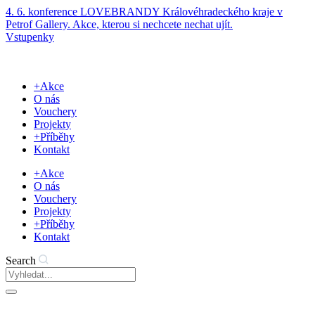
Přejít
4. 6. konference LOVEBRANDY Královéhradeckého kraje v
k
Petrof Gallery. Akce, kterou si nechcete nechat ujít.
obsahu
Vstupenky
+Akce
O nás
Vouchery
Projekty
+Příběhy
Kontakt
+Akce
O nás
Vouchery
Projekty
+Příběhy
Kontakt
Search