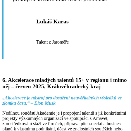
Lukáš Karas
Talent z Jaroměře
6. Akcelerace mladých talentů 15+ v regionu i mimo
něj –
červen 2025, Královéhradecký kraj
„Akcelerace je nástroj pro dosažení neuvěřitelných výsledků ve
zlomku času.“ – Elon Musk
Nedílnou součástí Akademie je i propojení talentů s již konkrétními
projekty výzkumných organizací ve spolupráci s Amavet,
zprostředkování stáží ve firmách, příprava pitch-decků a business
plánů k vlastnímu podnikání, účast ve znalostních soutěžích nebo