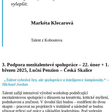
vylepšit.
Markéta Klecarová
Talent z Kohoutova
3.
Podpora mezitalentové spolupráce –
22. únor + 1.
březen 2025, Luční Penzion – Česká Skalice
„Talent vyhrává hry, ale spolupráce a inteligence šampionáty.“ –
Michael Jordan
Talenti zažijí intenzivní výrobní workshop podněcující
mezitalentovou spolupráci s důrazem na kreativitu, kritické myšlení,
podnikavost a zručnost. V úvodní fázi budou – rozděleni do dvou
skupin – pracovat na projektech v truhlárně a následně se budou
věnovat reflexi své práce a základům leadershipu. Pod vedením