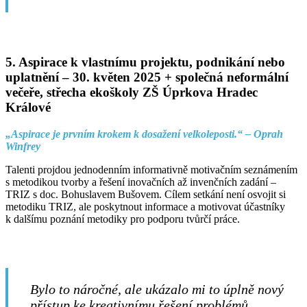
5. Aspirace k vlastnímu projektu, podnikání nebo
uplatnění –
30. květen 2025 + společná neformální
večeře, střecha ekoškoly ZŠ Úprkova Hradec
Králové
„Aspirace je prvním krokem k dosažení velkoleposti.“ – Oprah
Winfrey
Talenti projdou jednodenním informativně motivačním seznámením
s metodikou tvorby a řešení inovačních až invenčních zadání –
TRIZ s doc. Bohuslavem Bušovem. Cílem setkání není osvojit si
metodiku TRIZ, ale poskytnout informace a motivovat účastníky
k dalšímu poznání metodiky pro podporu tvůrčí práce.
Bylo to náročné, ale ukázalo mi to úplně nový
přístup ke kreativnímu řešení problémů.