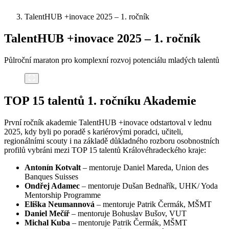
TalentHUB +inovace 2025 – 1. ročník
TalentHUB +inovace 2025 – 1. ročník
Půlroční maraton pro komplexní rozvoj potenciálu mladých talentů
TOP 15 talentů 1. ročníku Akademie
První ročník akademie TalentHUB +inovace odstartoval v lednu
2025, kdy byli po poradě s kariérovými poradci, učiteli,
regionálními scouty i na základě důkladného rozboru osobnostních
profilů vybráni mezi TOP 15 talentů Královéhradeckého kraje:
Antonín Kotvalt
– mentoruje Daniel Mareda, Union des
Banques Suisses
Ondřej Adamec
– mentoruje Dušan Bednařík, UHK/ Yoda
Mentorship Programme
Eliška Neumannová
– mentoruje Patrik Čermák, MŠMT
Daniel Mečíř
– mentoruje Bohuslav Bušov, VUT
Michal Kuba
– mentoruje Patrik Čermák, MŠMT