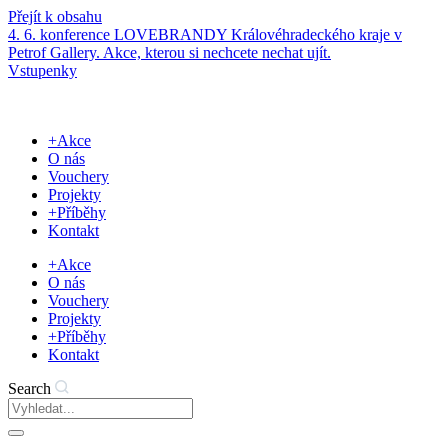
Přejít k obsahu
4. 6. konference LOVEBRANDY Královéhradeckého kraje v
Petrof Gallery. Akce, kterou si nechcete nechat ujít.
Vstupenky
+Akce
O nás
Vouchery
Projekty
+Příběhy
Kontakt
+Akce
O nás
Vouchery
Projekty
+Příběhy
Kontakt
Search