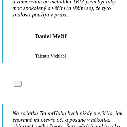
a zaměřením na metodiku TRIZ jsem byl taky
moc spokojený a věřím (a těším se), že tyto
znalosti použiju v praxi..
Daniel Mečíř
Talent z Vrchlabí
Na začátku TalentHubu bych nikdy nevěřila, jak
enormně mi otevře oči a posune v několika
oblastech mého života. Šest měsíců uteklo jako