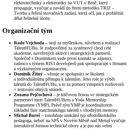
elektrotechniky a elektroniky na VUT v Brně, který
propaguje, vyučuje a zavádí do firem metodiku TRIZ –
Tvorba a řešení inovačních zadání, která učí, jak z problémů
dělat řešitelné úlohy.
Organizační tým
Rado Vejchoda –
stojí za myšlenkou, návrhem a realizací
TalentHUBu. Je zodpovědný za systémový chod celé
akademie, navržených aktivit i strategických partnerů.
Společně s Dominikem vede první kontakt se zájemci,
zatímco s týmem RIS3 developerů pak spolupracuje s firmami
a výzkumnými organizacemi.
Dominik
Žitný
– věnuje se spolupráci se školami
a individuálnímu přístupu k talentům. Jeho role je výběr
talentů do TalentHUBu, a to za pomoci vstupních rozhovorů
+ testování silných stránek.
Zuzana
Pejčochová
– je klíčovou ženou ve strategickém
partnerství mezi TalentHUBem a Yoda Mentorship
Programme (YMP). Právě tým YMP je koordinátorem
základní fáze matchmakingu talentů s vhodnými mentory.
Michal Bureš –
zosobňuje unikátní typ středoškolského
pedagoga, neboť na SPŠ v Novém Městě nad Metují vyučuje
interaktivní formou technické obory a je pro nás velmi