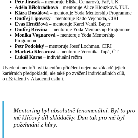
Petr Jirásek
– mentoruje Eliška Cejnarová, FaF, UK
Adéla Bělobrádková
– mentoruje Alice Klouzková, TUL
Klára Dostálová
– mentoruje Yoda Mentorship Programme
Ondřej Lipovský
– mentoruje Rado Vejchoda, CIRI
Evas Hrnčířová
– mentoruje Karel Vaniš, Bayer
Ondřej Březina
– mentoruje Yoda Mentorship Programme
Monika Vognarová
– mentoruje Yoda Mentorship
Programme
Petr Podolský
– mentoruje Josef Lochman, CIRI
Markéta Klecarová
– mentoruje Veronika Tupá, ČT
Lukáš Karas –
individuální režim
Uvedení mentoři byli talentům přiděleni nejen na základě jejich
kariérních předpokladů, ale také po zvážení individuálních cílů,
o něž talenti v Akademii usilují.
Mentoring byl absolutně fenomenální. Byl to pro
mě klíčový díl skládačky. Dan tak pro mě byl
požehnání z hůry.