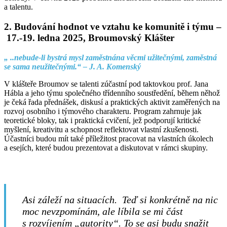
a talentu.
2. Budování hodnot ve vztahu ke komunitě i týmu –
17.-19. ledna 2025, Broumovský Klášter
„ ..nebude-li bystrá mysl zaměstnána věcmi užitečnými, zaměstná
se sama neužitečnými.“ – J. A. Komenský
V klášteře Broumov se talenti zúčastní pod taktovkou prof. Jana
Hábla a jeho týmu společného třídenního soustředění, během něhož
je čeká řada přednášek, diskusí a praktických aktivit zaměřených na
rozvoj osobního i týmového charakteru. Program zahrnuje jak
teoretické bloky, tak i praktická cvičení, jež podporují kritické
myšlení, kreativitu a schopnost reflektovat vlastní zkušenosti.
Účastníci budou mít také příležitost pracovat na vlastních úkolech
a esejích, které budou prezentovat a diskutovat v rámci skupiny.
Asi záleží na situacích. Teď si konkrétně na nic
moc nevzpomínám, ale líbila se mi část
s rozvíjením „autority“. To se asi budu snažit