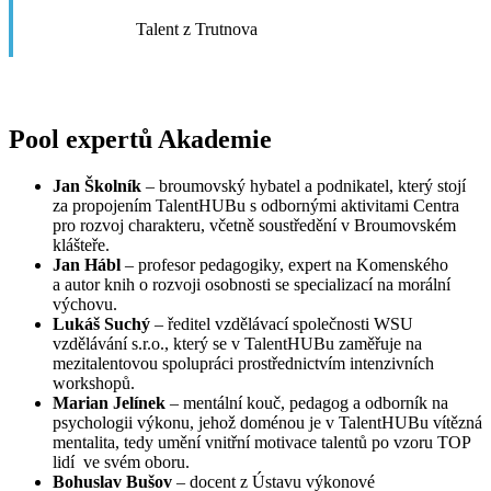
Talent z Trutnova
Pool expertů Akademie
Jan Školník
– broumovský hybatel a podnikatel, který ​stojí
za propojením TalentHUBu s ​odbornými aktivitami Centra
pro rozvoj ​charakteru, včetně soustředění v ​Broumovském
klášteře.
Jan Hábl
– profesor pedagogiky, expert na Komenského
a autor knih o rozvoji osobnosti se specializací na morální ​
výchovu.
Lukáš Suchý
– ředitel vzdělávací společnosti WSU
vzdělávání s.r.o., který se v TalentHUBu zaměřuje na
mezitalentovou spolupráci prostřednictvím intenzivních
workshopů.
Marian Jelínek
– mentální kouč, pedagog a odborník na
psychologii výkonu, jehož doménou je v TalentHUBu vítězná
mentalita, tedy umění vnitřní motivace talentů po vzoru TOP
lidí ve svém oboru.
Bohuslav Bušov
– docent z Ústavu výkonové