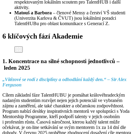
respektovaným lokálním scoutem pro TalentHUB i další
aktivity.
Matouš a Barbora
– členové Mensy a čerství VŠ studenti
(Univerzita Karlova & ČVUT) jsou lokálními poradci
TalentHUBu pro oblast komunikace s Generací Z.
6 klíčových fází Akademie
1. Koncentrace na silné schopnosti jednotlivců –
leden 2025
„Vítězové se rodí z disciplíny a odhodlání každý den.“ – Sir Alex
Ferguson
Cílem základní fáze TalentHUBU je pomáhat královéhradeckým
nadaným studentům rozvíjet nejen jejich potenciál ve vybraném
zájmu a zaměření, ale také charakter a občanskou zodpovědnost.
Program nabízí desítky inspirativních mentorů ve spolupráci s Yoda
Mentorship Programme, kteří podpoří talenty v jejich osobním
i profesním růstu. Časová náročnost, kterou každý talent může
očekávat, je on-line setkávání se svým mentorem 1x za 14 dní dle
dohody. V červnu 2025 proběhne zhodnocení dosažení cíle mentora