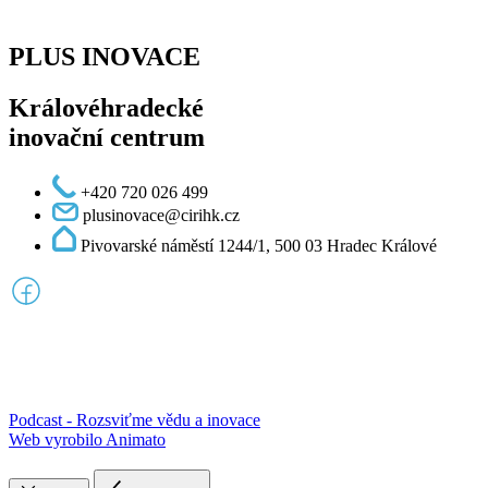
PLUS INOVACE
Královéhradecké
inovační centrum
+420 720 026 499
plusinovace@cirihk.cz
Pivovarské náměstí 1244/1, 500 03 Hradec Králové
Podcast - Rozsviťme vědu a inovace
Web vyrobilo Animato