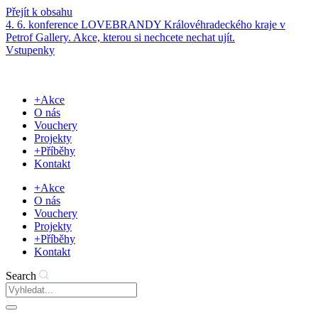
Přejít k obsahu
4. 6. konference LOVEBRANDY Královéhradeckého kraje v
Petrof Gallery. Akce, kterou si nechcete nechat ujít.
Vstupenky
+Akce
O nás
Vouchery
Projekty
+Příběhy
Kontakt
+Akce
O nás
Vouchery
Projekty
+Příběhy
Kontakt
Search