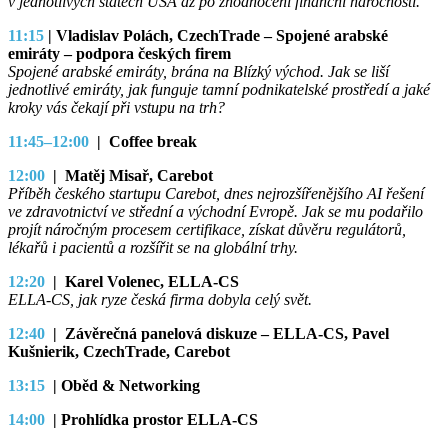
v jednotlivých státech USA až po zhodnocení finanční náročnosti.
11:15
|
Vladislav Polách,
CzechTrade – Spojené arabské
emiráty – podpora českých firem
Spojené arabské emiráty, brána na Blízký východ. Jak se liší
jednotlivé emiráty, jak funguje tamní podnikatelské prostředí a jaké
kroky vás čekají při vstupu na trh?
11:45–12:00
| Coffee break
12:00
|
Matěj Misař, Carebot
Příběh českého startupu Carebot, dnes nejrozšířenějšího AI řešení
ve zdravotnictví ve střední a východní Evropě. Jak se mu podařilo
projít náročným procesem certifikace, získat důvěru regulátorů,
lékařů i pacientů a rozšířit se na globální trhy.
12:20
|
Karel Volenec, ELLA-CS
ELLA-CS, jak ryze česká firma dobyla celý svět.
12:40
|
Závěrečná panelová diskuze – ELLA-CS, Pavel
Kušnierik, CzechTrade, Carebot
13:15
| Oběd & Networking
14:00
|
Prohlídka prostor ELLA-CS