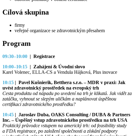
Cílová skupina
firmy
veřejné organizace se zdravotnickým přesahem
Program
09:30–10:00
| Registrace
10:00–10:15
| Zahájení & Úvodní slovo
Karel Volenec, ELLA-CS a Vendula Hájková, Plus inovace
10:15
| P
avel Kušnierik, Betthera s.r.o.
–
MDR v praxi: Jak
uvést zdravotnický prostředek na evropský trh
Cesta produktu od nápadu po uvedení na trh je klikatá. Jak vidět za
zatáčku, vyhnout se slepým uličkám a naplánovat úspěšnou
certifikaci zdravotnického prostředku?
10:45
|
Jaroslav Duba, OAKS Consulting / DUBA & Partners
Inc.
–
Úspěšný vstup zdravotnického prostředku na trh USA
Praktický průvodce vstupem na americký trh: od feasibility study
a FDA registrace, po založení společnosti a získání podpory